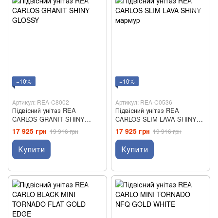
−10%
−10%
Артикул: REA-C8002
Артикул: REA-C0536
Підвісний унітаз REA
Підвісний унітаз REA
CARLOS GRANIT SHINY
CARLOS SLIM LAVA SHINY
GLOSSY
мармур
17 925 грн
17 925 грн
19 916 грн
19 916 грн
Купити
Купити