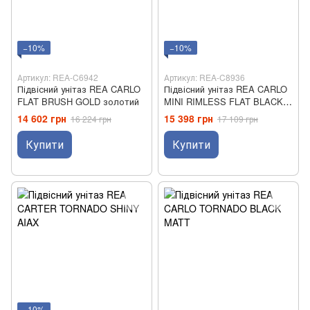
−10%
−10%
Артикул: REA-C6942
Артикул: REA-C8936
Підвісний унітаз REA CARLO
Підвісний унітаз REA CARLO
FLAT BRUSH GOLD золотий
MINI RIMLESS FLAT BLACK
чорний
14 602 грн
15 398 грн
16 224 грн
17 109 грн
Купити
Купити
−10%