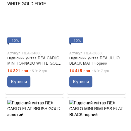
−10%
−10%
Артикул: REA-C4800
Артикул: REA-C6550
Підвісний унітаз REA CARLO
Підвісний унітаз REA JULIO
MINI TORNADO WHITE GOLD
BLACK MATT чорний
EDGE
14 321 грн
14 415 грн
15 912 грн
16 017 грн
Купити
Купити