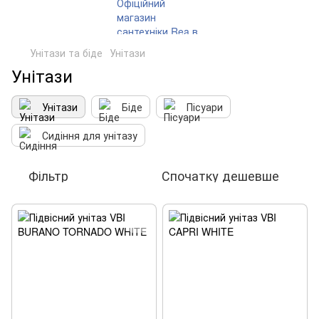
Унітази та біде
Унітази
Унітази
Унітази
Біде
Пісуари
Сидіння для унітазу
Фільтр
Спочатку дешевше