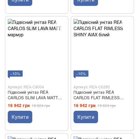
−10%
−10%
Артикул: REA-C8004
Артикул: REA-C6385
Підвісний унітаз REA
Підвісний унітаз REA
CARLOS SLIM LAVA MATT
CARLOS FLAT RIMLESS
мармур
SHINY AIAX білий
16 942 грн
16 942 грн
18 824 грн
18 824 грн
Купити
Купити