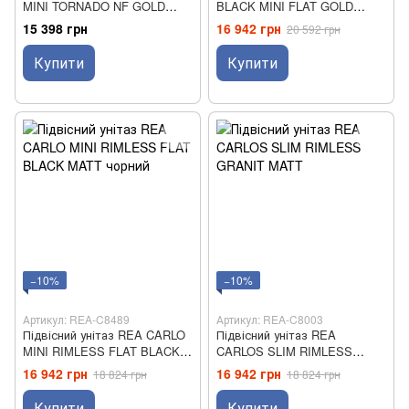
MINI TORNADO NF GOLD
BLACK MINI FLAT GOLD
WHITE
EDGE чорний
15 398 грн
16 942 грн
20 592 грн
Купити
Купити
−10%
−10%
Артикул: REA-C8489
Артикул: REA-C8003
Підвісний унітаз REA CARLO
Підвісний унітаз REA
MINI RIMLESS FLAT BLACK
CARLOS SLIM RIMLESS
MATT чорний
GRANIT MATT
16 942 грн
16 942 грн
18 824 грн
18 824 грн
Купити
Купити