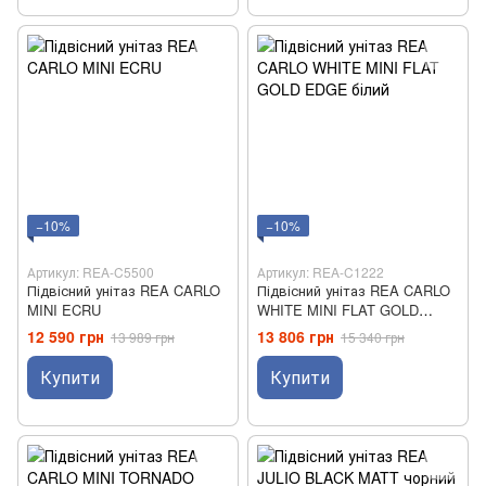
−10%
−10%
Артикул: REA-C5500
Артикул: REA-C1222
Підвісний унітаз REA CARLO
Підвісний унітаз REA CARLO
MINI ECRU
WHITE MINI FLAT GOLD
EDGE білий
12 590 грн
13 806 грн
13 989 грн
15 340 грн
Купити
Купити