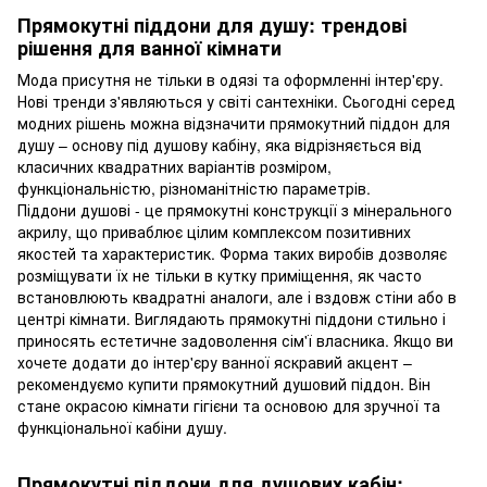
Прямокутні піддони для душу: трендові
рішення для ванної кімнати
Мода присутня не тільки в одязі та оформленні інтер'єру.
Нові тренди з'являються у світі сантехніки. Сьогодні серед
модних рішень можна відзначити прямокутний піддон для
душу – основу під душову кабіну, яка відрізняється від
класичних квадратних варіантів розміром,
функціональністю, різноманітністю параметрів.
Піддони душові - це прямокутні конструкції з мінерального
акрилу, що приваблює цілим комплексом позитивних
якостей та характеристик. Форма таких виробів дозволяє
розміщувати їх не тільки в кутку приміщення, як часто
встановлюють квадратні аналоги, але і вздовж стіни або в
центрі кімнати. Виглядають прямокутні піддони стильно і
приносять естетичне задоволення сім'ї власника. Якщо ви
хочете додати до інтер'єру ванної яскравий акцент –
рекомендуємо купити прямокутний душовий піддон. Він
стане окрасою кімнати гігієни та основою для зручної та
функціональної кабіни душу.
Прямокутні піддони для душових кабін: