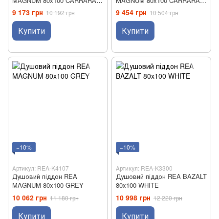
MAGNUM 80x100 CARRARA
MAGNUM 80x100 CARRARA
WHITE
BLACK
9 173 грн
9 454 грн
10 192 грн
10 504 грн
Купити
Купити
−10%
−10%
Артикул: REA-K4107
Артикул: REA-K3300
Душовий піддон REA
Душовий піддон REA BAZALT
MAGNUM 80x100 GREY
80x100 WHITE
10 062 грн
10 998 грн
11 180 грн
12 220 грн
Купити
Купити