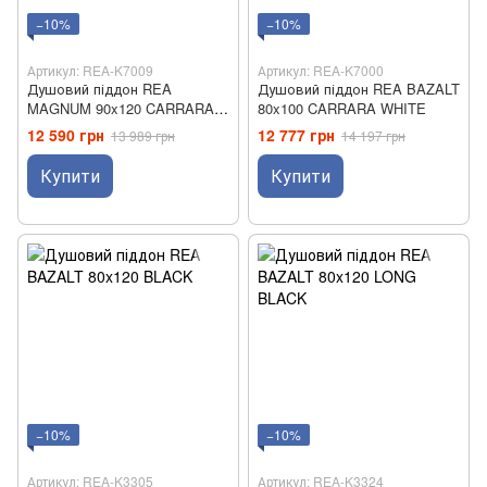
−10%
−10%
Артикул: REA-K7009
Артикул: REA-K7000
Душовий піддон REA
Душовий піддон REA BAZALT
MAGNUM 90x120 CARRARA
80x100 CARRARA WHITE
BLACK
12 590 грн
12 777 грн
13 989 грн
14 197 грн
Купити
Купити
−10%
−10%
Артикул: REA-K3305
Артикул: REA-K3324