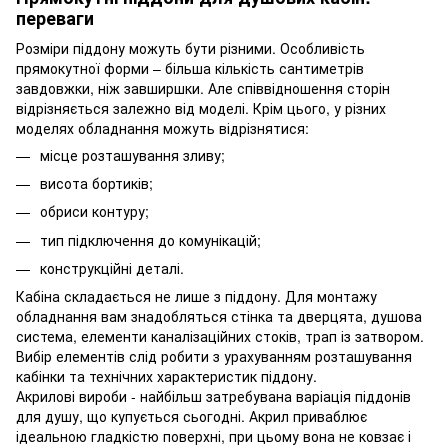
переваги
Розміри піддону можуть бути різними. Особливість
прямокутної форми – більша кількість сантиметрів
завдовжки, ніж завширшки. Але співвідношення сторін
відрізняється залежно від моделі. Крім цього, у різних
моделях обладнання можуть відрізнятися:
місце розташування зливу;
висота бортиків;
обриси контуру;
тип підключення до комунікацій;
конструкційні деталі.
Кабіна складається не лише з піддону. Для монтажу
обладнання вам знадобляться стінка та дверцята, душова
система, елементи каналізаційних стоків, трап із затвором.
Вибір елементів слід робити з урахуванням розташування
кабінки та технічних характеристик піддону.
Акрилові вироби - найбільш затребувана варіація піддонів
для душу, що купується сьогодні. Акрил приваблює
ідеальною гладкістю поверхні, при цьому вона не ковзає і