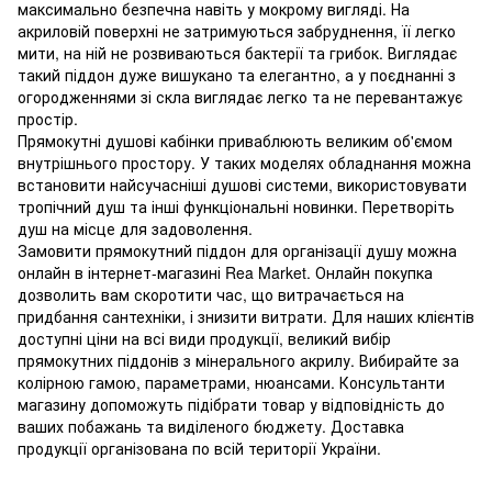
максимально безпечна навіть у мокрому вигляді. На
акриловій поверхні не затримуються забруднення, її легко
мити, на ній не розвиваються бактерії та грибок. Виглядає
такий піддон дуже вишукано та елегантно, а у поєднанні з
огородженнями зі скла виглядає легко та не перевантажує
простір.
Прямокутні душові кабінки приваблюють великим об'ємом
внутрішнього простору. У таких моделях обладнання можна
встановити найсучасніші душові системи, використовувати
тропічний душ та інші функціональні новинки. Перетворіть
душ на місце для задоволення.
Замовити прямокутний піддон для організації душу можна
онлайн в інтернет-магазині Rea Market. Онлайн покупка
дозволить вам скоротити час, що витрачається на
придбання сантехніки, і знизити витрати. Для наших клієнтів
доступні ціни на всі види продукції, великий вибір
прямокутних піддонів з мінерального акрилу. Вибирайте за
колірною гамою, параметрами, нюансами. Консультанти
магазину допоможуть підібрати товар у відповідність до
ваших побажань та виділеного бюджету. Доставка
продукції організована по всій території України.