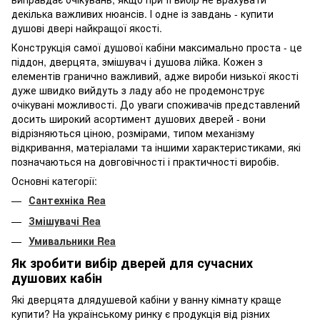
декілька важливих нюансів. І одне із завдань - купити
душові двері найкращої якості.
Конструкція самої душової кабіни максимально проста - це
піддон, дверцята, змішувач і душова лійка. Кожен з
елементів гранично важливий, адже вироби низької якості
дуже швидко вийдуть з ладу або не продемонструє
очікувані можливості. До уваги споживачів представлений
досить широкий асортимент душових дверей - вони
відрізняються ціною, розмірами, типом механізму
відкривання, матеріалами та іншими характеристиками, які
позначаються на довговічності і практичності виробів.
Основні категорії:
Сантехніка Rea
Змішувачі Rea
Умивальники Rea
Як зробити вибір дверей для сучасних
душових кабін
Які дверцята длядушевой кабіни у ванну кімнату краще
купити? На українському ринку є продукція від різних