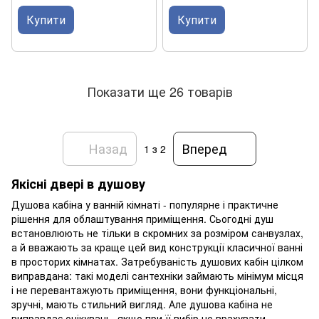
Купити
Купити
Показати ще 26 товарів
Назад
Вперед
1
з 2
Якісні двері в душову
Душова кабіна у ванній кімнаті - популярне і практичне
рішення для облаштування приміщення. Сьогодні душ
встановлюють не тільки в скромних за розміром санвузлах,
а й вважають за краще цей вид конструкції класичної ванні
в просторих кімнатах. Затребуваність душових кабін цілком
виправдана: такі моделі сантехніки займають мінімум місця
і не перевантажують приміщення, вони функціональні,
зручні, мають стильний вигляд. Але душова кабіна не
виправдає очікувань, якщо при її вибір не врахувати