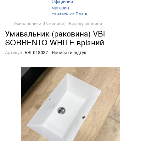
Умивальники (Раковини)
Врізні раковини
Умивальник (раковина) VBI
SORRENTO WHITE врізний
Артикул:
VBI-018037
Написати відгук