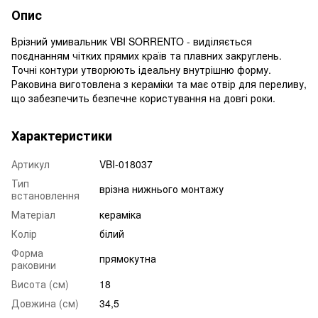
Опис
Врізний умивальник VBI SORRENTO - виділяється
поєднанням чітких прямих країв та плавних закруглень.
Точні контури утворюють ідеальну внутрішню форму.
Раковина виготовлена ​​з кераміки та має отвір для переливу,
що забезпечить безпечне користування на довгі роки.
Характеристики
Артикул
VBI-018037
Тип
врізна нижнього монтажу
встановлення
Матеріал
кераміка
Колір
білий
Форма
прямокутна
раковини
Висота (см)
18
Довжина (см)
34,5