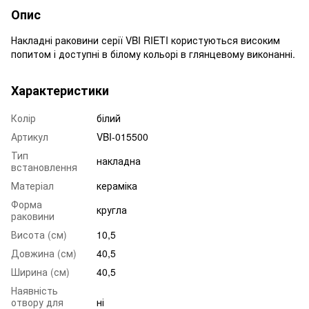
Опис
Накладні раковини серії VBI RIETI користуються високим
попитом і доступні в білому кольорі в глянцевому виконанні.
Характеристики
Колір
білий
Артикул
VBI-015500
Тип
накладна
встановлення
Матеріал
кераміка
Форма
кругла
раковини
Висота (см)
10,5
Довжина (см)
40,5
Ширина (см)
40,5
Наявність
отвору для
ні