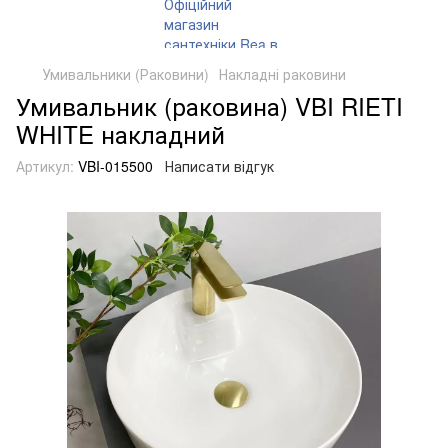
Умивальники (Раковини)
Накладні раковини
Умивальник (раковина) VBI RIETI
WHITE накладний
Артикул:
VBI-015500
Написати відгук