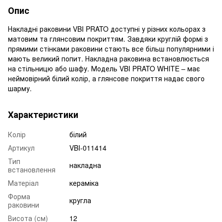
Опис
Накладні раковини VBI PRATO доступні у різних кольорах з
матовим та глянсовим покриттям. Завдяки круглій формі з
прямими стінками раковини стають все більш популярними і
мають великий попит. Накладна раковина встановлюється
на стільницю або шафу. Модель VBI PRATO WHITE – має
неймовірний білий колір, а глянсове покриття надає свого
шарму.
Характеристики
Колір
білий
Артикул
VBI-011414
Тип
накладна
встановлення
Матеріал
кераміка
Форма
кругла
раковини
Висота (см)
12