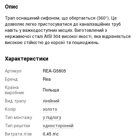
Опис
Трап оснащений сифоном, що обертається (360°). Це
дозволяє легко пристосуватися до каналізаційних труб
навіть у важкодоступних місцях. Виготовлений з
нержавіючої сталі AISI 304 високої якості, яка відрізняється
високою стійкістю до корозії та пошкоджень.
Характеристики
Артикул
REA-G5805
Бренд
Rea
Країна
Польща
виробник
Вид трапу
лінійний
Колір
золото
Тип монтажу
у підлогу
Тип решітки
односторонній
Витрата л/хв
0,45 л\с