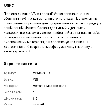
Опис
Підвісна склянка VBI з колекції Venus призначена для
зберігання зубних щіток та іншого приладдя. Це елегантне і
функціональне рішення для підтримання чистоти і порядку у
вашій ванній кімнаті. Стакан доступний у декількох
кольорах, що дає змогу легко підібрати його під ваш інтер'єр
і створити гармонійний простір. Виготовлений із
високоякісних матеріалів, він забезпечує надійність і
довговічність. Створіть атмосферу затишку і порядку з
аксесуарами VBI.
Характеристики
Артикул
VBI-040004BL
Бренд
VBI
Матеріал
метал + матове скло
Висота (см)
10
Ширина (см)
6,8
Колір
чорний