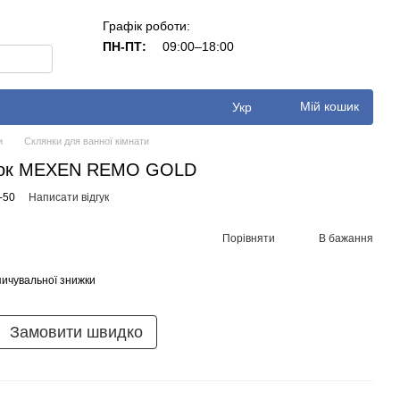
Графік роботи:
ПН-ПТ:
09:00–18:00
Мій кошик
Укр
и
Склянки для ванної кімнати
іток MEXEN REMO GOLD
-50
Написати відгук
Порівняти
В бажання
ичувальної знижки
Замовити швидко