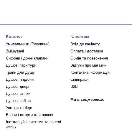
Каталог
Клієнтам
Умивальники (Раковини)
Вхід до кабінету
Змішувачі
Оплата і доставка
Сифони і донні клапани
Обмін та повернення
Душові гарнітури
Відгуки про магазин
Трапи для душу
Контактна інформація
Душові піддони
Співпраця
Душові двері
B2B
Душові стінки
Ми в соцмережах
Душові кабіни
Унітази та біде
Ванни і шторки для ванної
Інсталяційні системи та панелі
змиву