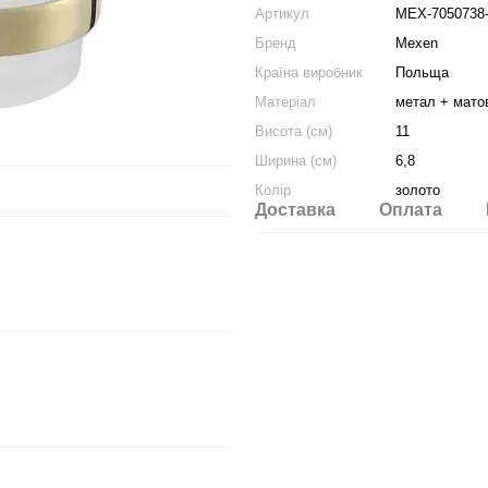
Артикул
MEX-7050738
Бренд
Mexen
Країна виробник
Польща
Матеріал
метал + мато
Висота (см)
11
Ширина (см)
6,8
Колір
золото
Доставка
Оплата