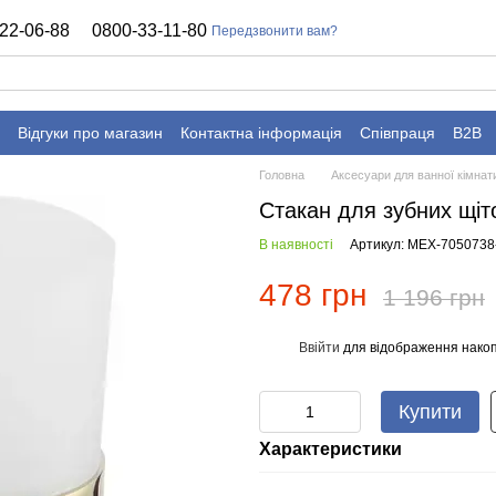
22-06-88
0800-33-11-80
Передзвонити вам?
Відгуки про магазин
Контактна інформація
Співпраця
B2B
Головна
Аксесуари для ванної кімнат
Стакан для зубних щ
В наявності
Артикул: MEX-7050738
478 грн
1 196 грн
Ввійти
для відображення накоп
%
Купити
Характеристики