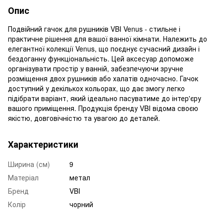
Опис
Подвійний гачок для рушників VBI Venus - стильне і
практичне рішення для вашої ванної кімнати. Належить до
елегантної колекції Venus, що поєднує сучасний дизайн і
бездоганну функціональність. Цей аксесуар допоможе
організувати простір у ванній, забезпечуючи зручне
розміщення двох рушників або халатів одночасно. Гачок
доступний у декількох кольорах, що дає змогу легко
підібрати варіант, який ідеально пасуватиме до інтер'єру
вашого приміщення. Продукція бренду VBI відома своєю
якістю, довговічністю та увагою до деталей.
Характеристики
Ширина (см)
9
Матеріал
метал
Бренд
VBI
Колір
чорний