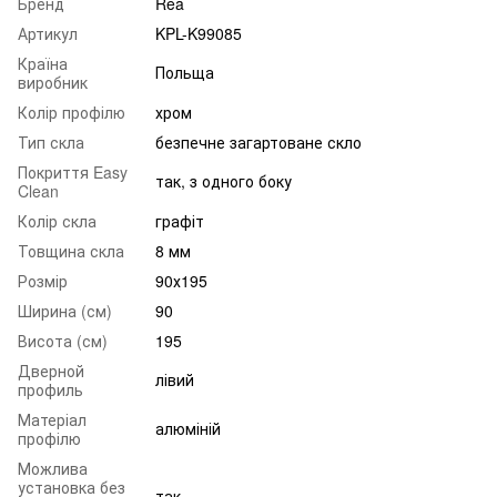
Бренд
Rea
Артикул
KPL-K99085
Країна
Польща
виробник
Колір профілю
хром
Тип скла
безпечне загартоване скло
Покриття Easy
так, з одного боку
Clean
Колір скла
графіт
Товщина скла
8 мм
Розмір
90х195
Ширина (см)
90
Висота (см)
195
Дверной
лівий
профиль
Матеріал
алюміній
профілю
Можлива
установка без
так