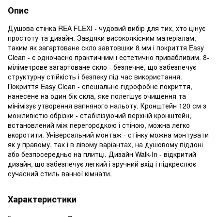
Опис
Душова стінка REA FLEXI - чудовий вибір для тих, хто цінує
простоту та дизайн. Завдяки високоякісним матеріалам,
таким як загартоване скло завтовшки 8 мм і покриття Easy
Clean - є одночасно практичним і естетично привабливим. 8-
міліметрове загартоване скло - безпечне, що забезпечує
структурну стійкість і безпеку під час використання.
Покриття Easy Clean - спеціальне гідрофобне покриття,
нанесене на один бік скла, яке полегшує очищення та
мінімізує утворення вапняного нальоту. Кронштейн 120 см з
можливістю обрізки - стабілізуючий верхній кронштейн,
встановлений між перегородкою і стіною, можна легко
вкоротити. Універсальний монтаж - стінку можна монтувати
як у правому, так і в лівому варіантах, на душовому піддоні
або безпосередньо на плитці. Дизайн Walk-In - відкритий
дизайн, що забезпечує легкий і зручний вхід і підкреслює
сучасний стиль ванної кімнати.
Характеристики