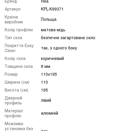
Бренд
Rea
Артикул
KPL-K99371
Країна
Польща
виробник
Колір профілю
матова мідь
Тип скла
безпечне загартоване скло
Покриття Easy
так, з одного боку
Clean
Колір скла
коричневий
Товщина скла
8 мм
Розмір
110х195
Ширина (см)
110
Висота (см)
195
Дверной
лівий
профиль
Матеріал
алюміній
профілю
Можлива
установка без
так