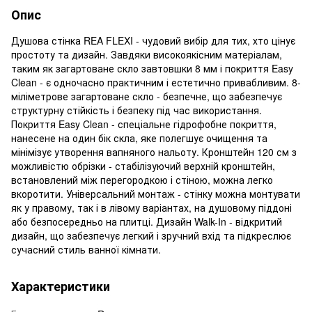
Опис
Душова стінка REA FLEXI - чудовий вибір для тих, хто цінує
простоту та дизайн. Завдяки високоякісним матеріалам,
таким як загартоване скло завтовшки 8 мм і покриття Easy
Clean - є одночасно практичним і естетично привабливим. 8-
міліметрове загартоване скло - безпечне, що забезпечує
структурну стійкість і безпеку під час використання.
Покриття Easy Clean - спеціальне гідрофобне покриття,
нанесене на один бік скла, яке полегшує очищення та
мінімізує утворення вапняного нальоту. Кронштейн 120 см з
можливістю обрізки - стабілізуючий верхній кронштейн,
встановлений між перегородкою і стіною, можна легко
вкоротити. Універсальний монтаж - стінку можна монтувати
як у правому, так і в лівому варіантах, на душовому піддоні
або безпосередньо на плитці. Дизайн Walk-In - відкритий
дизайн, що забезпечує легкий і зручний вхід та підкреслює
сучасний стиль ванної кімнати.
Характеристики