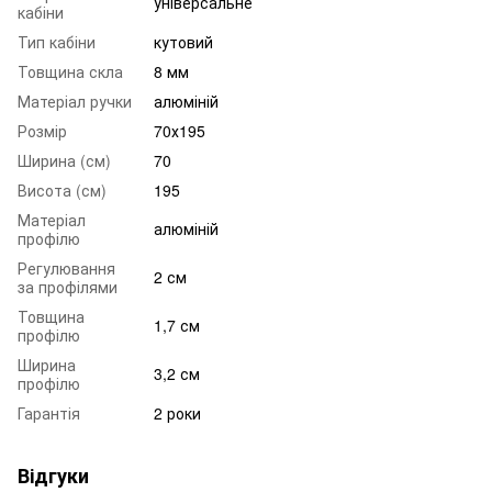
універсальне
кабіни
Тип кабіни
кутовий
Товщина скла
8 мм
Матеріал ручки
алюміній
Розмір
70х195
Ширина (см)
70
Висота (см)
195
Матеріал
алюміній
профілю
Регулювання
2 см
за профілями
Товщина
1,7 см
профілю
Ширина
3,2 см
профілю
Гарантія
2 роки
Відгуки