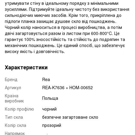
утримувати стіну в ідеальному порядку з мінімальними
зусиллями. Підтримуйте ідеальну чистоту без використання
сильнодіючих миючих засобів. Крім того, прикріплена до
підлоги планка захищає душове скло від пошкоджень.
Чорний колір наноситься в процесі виробництва, а потім
двічі загартовується разом із листом при 600-800°C. Це
гарантує 100% зносостійкість та стійкість до подряпин та
механічних пошкоджень. Це єдиний спосіб, що забезпечує
високу якість і довговічність.
Характеристики
Бренд
Rea
Артикул
REA-K7636 + HOM-00652
Країна
Польща
виробник
Колір профілю
чорний
Тип скла
безпечне загартоване скло
Колір скла
прозорий
Напрямок