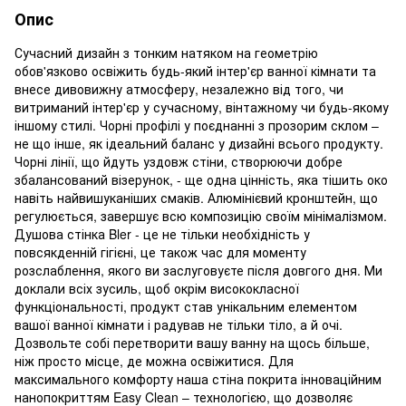
Опис
Сучасний дизайн з тонким натяком на геометрію
обов'язково освіжить будь-який інтер'єр ванної кімнати та
внесе дивовижну атмосферу, незалежно від того, чи
витриманий інтер'єр у сучасному, вінтажному чи будь-якому
іншому стилі. Чорні профілі у поєднанні з прозорим склом –
не що інше, як ідеальний баланс у дизайні всього продукту.
Чорні лінії, що йдуть уздовж стіни, створюючи добре
збалансований візерунок, - ще одна цінність, яка тішить око
навіть найвишуканіших смаків. Алюмінієвий кронштейн, що
регулюється, завершує всю композицію своїм мінімалізмом.
Душова стінка Bler - це не тільки необхідність у
повсякденній гігієні, це також час для моменту
розслаблення, якого ви заслуговуєте після довгого дня. Ми
доклали всіх зусиль, щоб окрім висококласної
функціональності, продукт став унікальним елементом
вашої ванної кімнати і радував не тільки тіло, а й очі.
Дозвольте собі перетворити вашу ванну на щось більше,
ніж просто місце, де можна освіжитися. Для
максимального комфорту наша стіна покрита інноваційним
нанопокриттям Easy Clean – технологією, що дозволяє