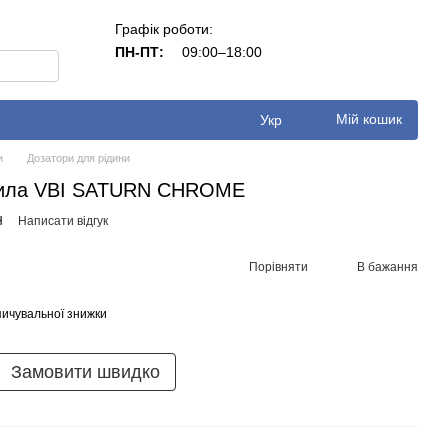
Графік роботи:
ПН-ПТ:
09:00–18:00
Мій кошик
Укр
и
Дозатори для рідини
 мила VBI SATURN CHROME
H
Написати відгук
Порівняти
В бажання
ичувальної знижки
Замовити швидко