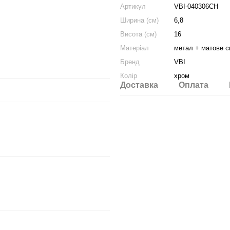
Артикул
VBI-040306CH
Ширина (см)
6,8
Висота (см)
16
Матеріал
метал + матове с
Бренд
VBI
Колір
хром
Доставка
Оплата