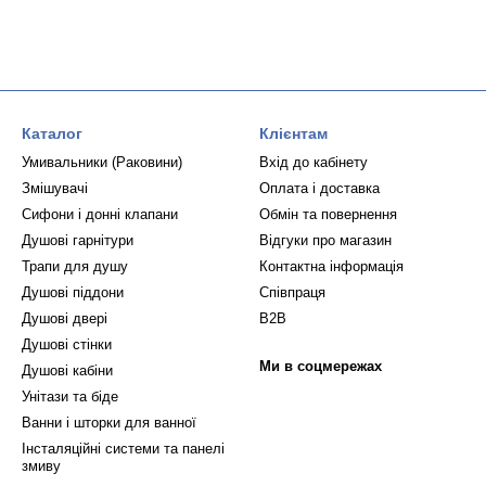
Каталог
Клієнтам
Умивальники (Раковини)
Вхід до кабінету
Змішувачі
Оплата і доставка
Сифони і донні клапани
Обмін та повернення
Душові гарнітури
Відгуки про магазин
Трапи для душу
Контактна інформація
Душові піддони
Співпраця
Душові двері
B2B
Душові стінки
Ми в соцмережах
Душові кабіни
Унітази та біде
Ванни і шторки для ванної
Інсталяційні системи та панелі
змиву