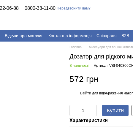
22-06-88
0800-33-11-80
Передзвонити вам?
Відгуки про магазин
Контактна інформація
Співпраця
B2B
Головна
Аксесуари для ванної кімнат
Дозатор для рідкого
В наявності
Артикул: VBI-040306C
572 грн
Ввійти
для відображення накоп
%
Купити
Характеристики