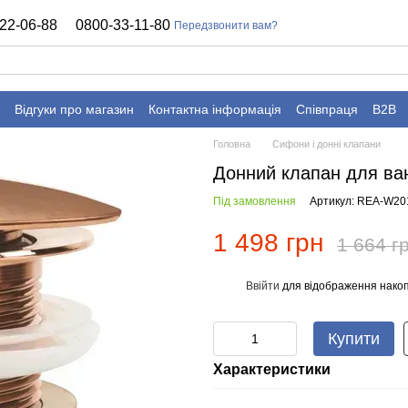
22-06-88
0800-33-11-80
Передзвонити вам?
Відгуки про магазин
Контактна інформація
Співпраця
B2B
Головна
Сифони і донні клапани
Донний клапан для 
Під замовлення
Артикул: REA-W20
1 498 грн
1 664 г
Ввійти
для відображення накоп
%
Купити
Характеристики