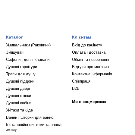
Каталог
Клієнтам
Умивальники (Раковини)
Вхід до кабінету
Змішувачі
Оплата і доставка
Сифони і донні клапани
Обмін та повернення
Душові гарнітури
Відгуки про магазин
Трапи для душу
Контактна інформація
Душові піддони
Співпраця
Душові двері
B2B
Душові стінки
Ми в соцмережах
Душові кабіни
Унітази та біде
Ванни і шторки для ванної
Інсталяційні системи та панелі
змиву