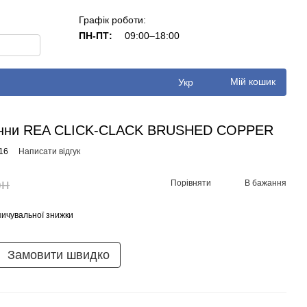
Графік роботи:
ПН-ПТ:
09:00–18:00
Мій кошик
Укр
ванни REA CLICK-CLACK BRUSHED COPPER
16
Написати відгук
рн
Порівняти
В бажання
ичувальної знижки
Замовити швидко