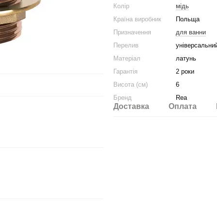
Колір
мідь
Країна виробник
Польща
Призначення
для ванни
Перелив
універсальни
Матеріал
латунь
Гарантія
2 роки
Висота (см)
6
Бренд
Rea
Доставка
Оплата