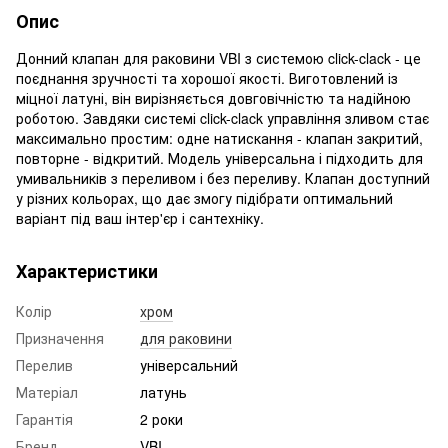
Опис
Донний клапан для раковини VBI з системою click-clack - це
поєднання зручності та хорошої якості. Виготовлений із
міцної латуні, він вирізняється довговічністю та надійною
роботою. Завдяки системі click-clack управління зливом стає
максимально простим: одне натискання - клапан закритий,
повторне - відкритий. Модель універсальна і підходить для
умивальників з переливом і без переливу. Клапан доступний
у різних кольорах, що дає змогу підібрати оптимальний
варіант під ваш інтер'єр і сантехніку.
Характеристики
Колір
хром
Призначення
для раковини
Перелив
універсальний
Матеріал
латунь
Гарантія
2 роки
Бренд
VBI