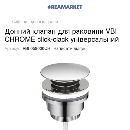
Сифони і донні клапани
Донний клапан для раковини VBI
CHROME click-clack універсальний
Артикул:
VBI-059000CH
Написати відгук