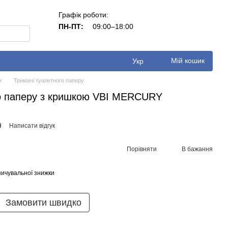
Графік роботи:
ПН-ПТ:
09:00–18:00
Мій кошик
Укр
и
Тримачі туалетного паперу
о паперу з кришкою VBI MERCURY
H
Написати відгук
Порівняти
В бажання
ичувальної знижки
Замовити швидко