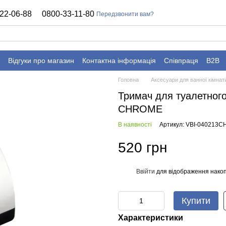
22-06-88
0800-33-11-80
Передзвонити вам?
Відгуки про магазин
Контактна інформація
Співпраця
B2B
Головна
Аксесуари для ванної кімнат
Тримач для туалетног
CHROME
В наявності
Артикул: VBI-040213C
520 грн
Ввійти
для відображення накоп
%
Купити
Характеристики