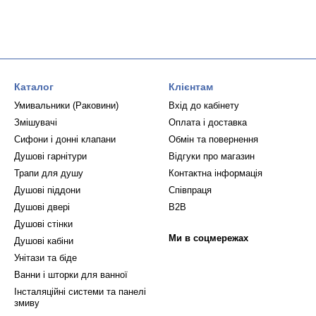
Каталог
Клієнтам
Умивальники (Раковини)
Вхід до кабінету
Змішувачі
Оплата і доставка
Сифони і донні клапани
Обмін та повернення
Душові гарнітури
Відгуки про магазин
Трапи для душу
Контактна інформація
Душові піддони
Співпраця
Душові двері
B2B
Душові стінки
Ми в соцмережах
Душові кабіни
Унітази та біде
Ванни і шторки для ванної
Інсталяційні системи та панелі
змиву