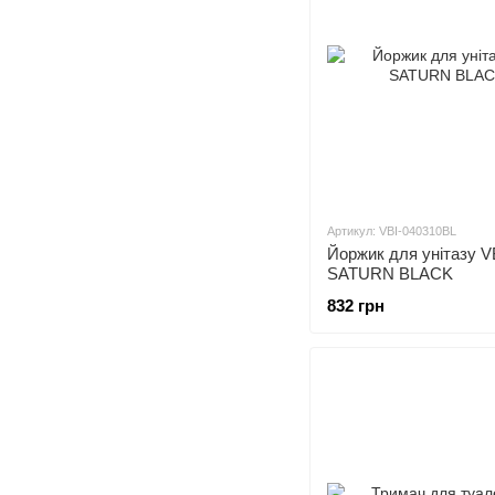
Артикул: VBI-040310BL
Йоржик для унітазу V
SATURN BLACK
832 грн