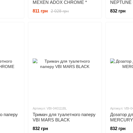
MEXEN ADOX CHROME *
NEPTUNE
811 грн
832 грн
2 028 грн
Артикул: VBI-040111BL
Артикул: VBI-
о паперу
Тримач для туалетного паперу
Дозатор дл
VBI MARS BLACK
MERCURY
832 грн
832 грн