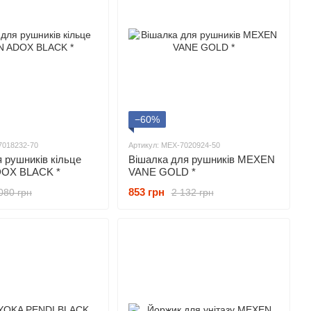
−60%
7018232-70
Артикул: MEX-7020924-50
 рушників кільце
Вішалка для рушників MEXEN
OX BLACK *
VANE GOLD *
853 грн
080 грн
2 132 грн