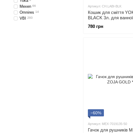
Yoka
Mexen
66
Артикул: CH.LABI-BLK
Кошик для сміття YO
Omnires
14
BLACK 3л. для ванної
VBI
293
780 грн
−60%
Артикул: MEX-7019135-50
Гачок для рушників 