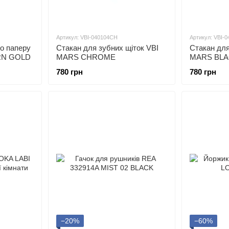
Артикул: VBI-040104CH
Артикул: VBI-
о паперу
Стакан для зубних щіток VBI
Стакан для
URN GOLD
MARS CHROME
MARS BL
780 грн
780 грн
−20%
−60%