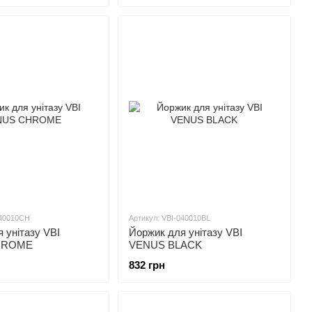
040010CH
Артикул: VBI-040010BL
 унітазу VBI
Йоржик для унітазу VBI
HROME
VENUS BLACK
832 грн