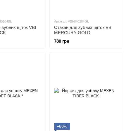
040104BL
Артикул: VBI-040204GL
 зубних щіток VBI
Стакан для зубних щіток VBI
ACK
MERCURY GOLD
780 грн
−60%