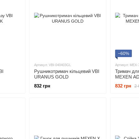
−60%
Артикул: VBI-040403GL
Артикул: MEX-
BI
Рушникотримач кільцевий VBI
Тримач для
URANUS GOLD
MEXEN AD
832 грн
832 грн
2 