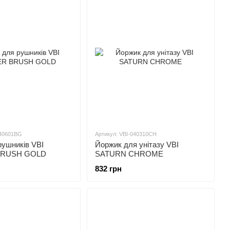
040601BG
Артикул: VBI-040310CH
рушників VBI
Йоржик для унітазу VBI
BRUSH GOLD
SATURN CHROME
832 грн