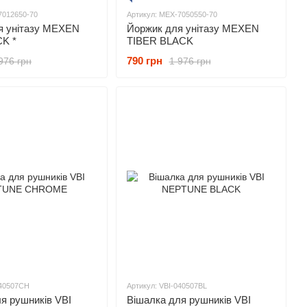
7012650-70
Артикул: MEX-7050550-70
я унітазу MEXEN
Йоржик для унітазу MEXEN
K *
TIBER BLACK
790 грн
976 грн
1 976 грн
040507CH
Артикул: VBI-040507BL
я рушників VBI
Вішалка для рушників VBI