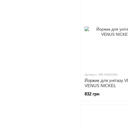
Артикул: VBI-040010NI
Йоржик для унітазу V
VENUS NICKEL
832 грн