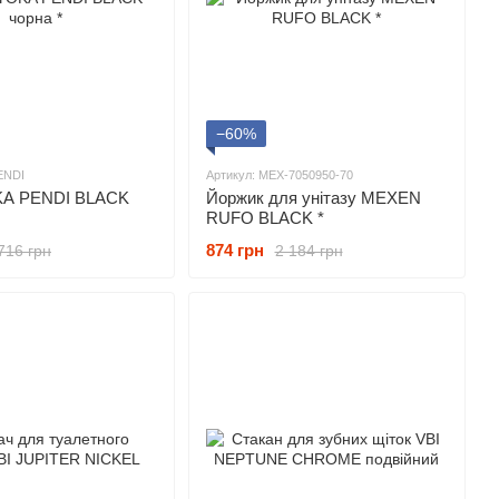
−60%
ENDI
Артикул: MEX-7050950-70
KA PENDI BLACK
Йоржик для унітазу MEXEN
RUFO BLACK *
874 грн
716 грн
2 184 грн