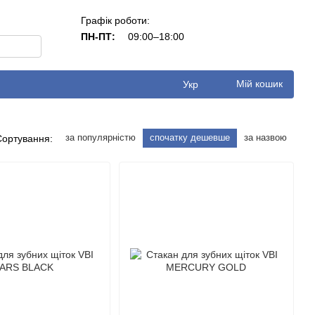
Графік роботи:
ПН-ПТ:
09:00–18:00
Мій кошик
Укр
за популярністю
спочатку дешевше
за назвою
Сортування: