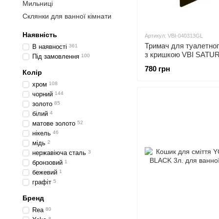
Мильниці
Склянки для ванної кімнати
Наявність
Артикул: VBI-040313GL
Тримач для туалетног
В наявності
361
з кришкою VBI SAT
Під замовлення
100
780 грн
Колір
хром
108
чорний
144
золото
85
білий
4
матове золото
52
нікель
46
мідь
2
нержавіюча сталь
3
бронзовий
1
бежевий
1
графіт
5
Бренд
Rea
80
8