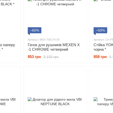
−60%
−50%
Артикул: MEX-709174-00
Артикул: CH.P
о паперу
Гачок для рушників MEXEN X
Стійка YO
 *
-1 CHROME четверний
чорна *
853 грн
858 грн
2 132 грн
1 