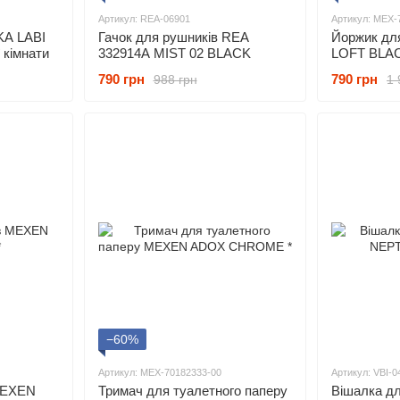
Артикул: REA-06901
Артикул: MEX-
KA LABI
Гачок для рушників REA
Йоржик дл
 кімнати
332914A MIST 02 BLACK
LOFT BLAC
790 грн
790 грн
988 грн
1 
−60%
Артикул: MEX-70182333-00
Артикул: VBI-
MEXEN
Тримач для туалетного паперу
Вішалка дл