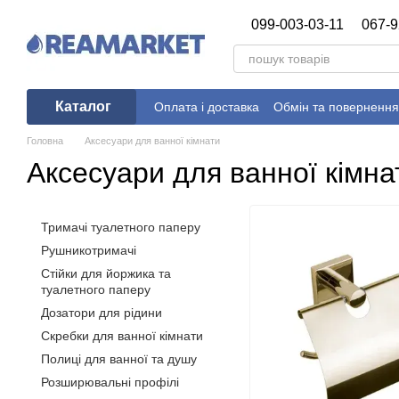
Перейти до основного контенту
099-003-03-11
067-9
Каталог
Оплата і доставка
Обмін та повернення
Головна
Аксесуари для ванної кімнати
Аксесуари для ванної кімна
Тримачі туалетного паперу
Рушникотримачі
Стійки для йоржика та
туалетного паперу
Дозатори для рідини
Скребки для ванної кімнати
Полиці для ванної та душу
Розширювальні профілі