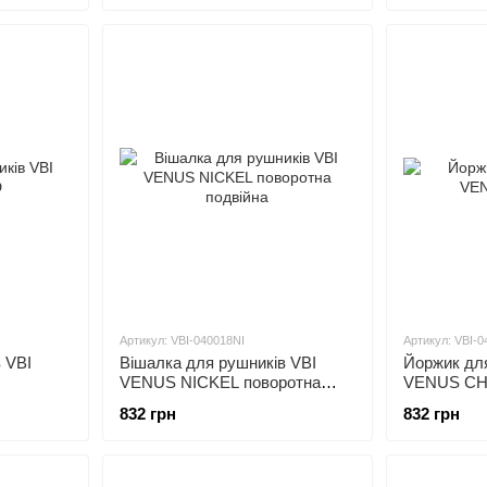
Артикул: VBI-040018NI
Артикул: VBI-
 VBI
Вішалка для рушників VBI
Йоржик для
VENUS NICKEL поворотна
VENUS C
подвійна
832 грн
832 грн