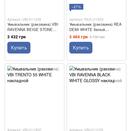
−27%
Артикул: VBI-011236
Артикул: REA-U1953
Умывальник (раковина) VBI
Умывальник (раковина) REA
RAVENNA BEIGE STONE
DEMI WHITE белый
GLOSSY накладной
накладной
3 432 грн
3 464 грн
4 732 грн
Купить
Купить
Артикул: VBI-011900
Артикул: VBI-011226