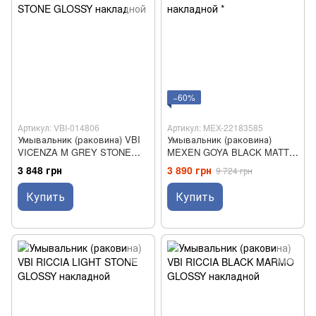
−60%
Артикул: VBI-014806
Артикул: MEX-22183585
Умывальник (раковина) VBI
Умывальник (раковина)
VICENZA M GREY STONE
MEXEN GOYA BLACK MATT
GLOSSY накладной
накладной *
3 848 грн
3 890 грн
9 724 грн
Купить
Купить