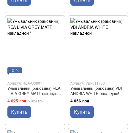
−31%
Артикул: REA-U3801
Артикул: VBI-011700
Умывальник (раковина) REA
Умывальник (раковина) VBI
LIVIA GREY MATT накладной
ANDRIA WHITE накладной
*
4 025 грн
4 056 грн
5 824 грн
Купить
Купить