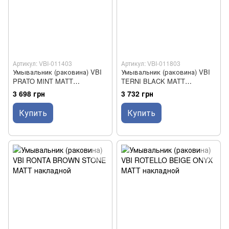
Артикул: VBI-011403
Артикул: VBI-011803
Умывальник (раковина) VBI
Умывальник (раковина) VBI
PRATO MINT MATT
TERNI BLACK MATT
накладной
накладной
3 698 грн
3 732 грн
Купить
Купить