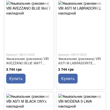
Артикул: VBI-014403
Артикул: VBI-013005
Умывальник (раковина) VBI
Умывальник (раковина) VBI
AVEZZANO BLUE MATT
ASTI M LABRADORITE
накладной
накладной
3 744 грн
3 744 грн
Купить
Купить