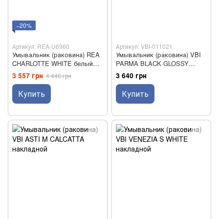
−20%
Артикул: REA-U6960
Артикул: VBI-011021
Умывальник (раковина) REA
Умывальник (раковина) VBI
CHARLOTTE WHITE белый
PARMA BLACK GLOSSY
накладной *
накладной
3 557 грн
3 640 грн
4 446 грн
Купить
Купить