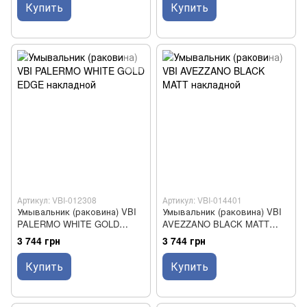
Купить
Купить
Артикул: VBI-012308
Артикул: VBI-014401
Умывальник (раковина) VBI
Умывальник (раковина) VBI
PALERMO WHITE GOLD
AVEZZANO BLACK MATT
EDGE накладной
накладной
3 744 грн
3 744 грн
Купить
Купить