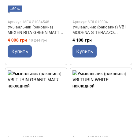
−60%
Артикул: MEX-21084548
Артикул: VBI-012004
Умывальник (раковина)
Умывальник (раковина) VBI
MEXEN RITA GREEN MATT
MODENA S TERAZZO
накладной *
GLOSSY накладной
4 098 грн
4 108 грн
10 244 грн
Купить
Купить