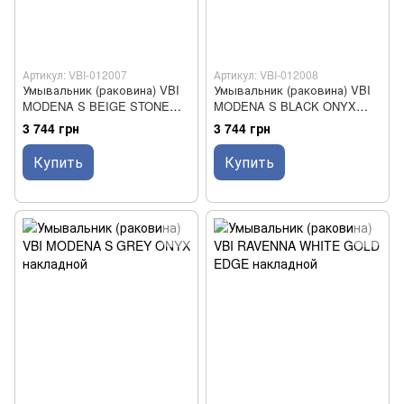
Артикул: VBI-012007
Артикул: VBI-012008
Умывальник (раковина) VBI
Умывальник (раковина) VBI
MODENA S BEIGE STONE
MODENA S BLACK ONYX
GLOSSY накладной
накладной
3 744 грн
3 744 грн
Купить
Купить