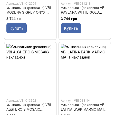
Артикул: VBI-012009
Артикул: VBI-011218
Умывальник (раковина) VBI
Умывальник (раковина) VBI
MODENA S GREY ONYX
RAVENNA WHITE GOLD
накладной
EDGE накладной
3 744 грн
3 744 грн
Купить
Купить
Артикул: VBI-013302
Артикул: VBI-013104
Умывальник (раковина) VBI
Умывальник (раковина) VBI
ALGHERO S MOSAIC
LATINA DARK MARMO MATT
накладной
накладной