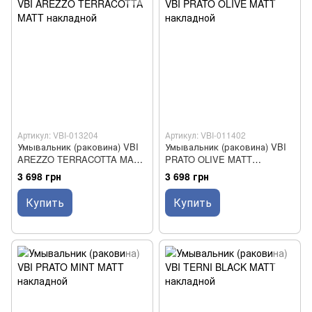
Артикул: VBI-013204
Артикул: VBI-011402
Умывальник (раковина) VBI
Умывальник (раковина) VBI
AREZZO TERRACOTTA MATT
PRATO OLIVE MATT
накладной
накладной
3 698 грн
3 698 грн
Купить
Купить