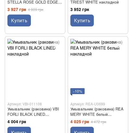
STELLA ROSE GOLD EDGE
TRIEST WHITE накладной
накладной *
3 927 грн
3 952 грн
4 909 грн
Купить
Купить
−10%
Артикул: VBI-011108
Артикул: REA-U0699
Умывальник (раковина) VBI
Умывальник (раковина) REA
FORLI BLACK LINED
MERY WHITE белый
накладной
накладной
4 004 грн
4 025 грн
4 472 грн
Купить
Купить