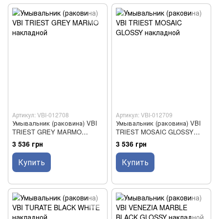
Артикул: VBI-012708
Артикул: VBI-012709
Умывальник (раковина) VBI
Умывальник (раковина) VBI
TRIEST GREY MARMO
TRIEST MOSAIC GLOSSY
накладной
накладной
3 536 грн
3 536 грн
Купить
Купить