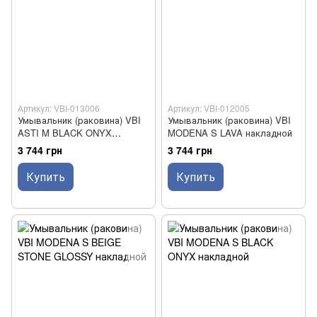
Артикул: VBI-013006
Артикул: VBI-012005
Умывальник (раковина) VBI
Умывальник (раковина) VBI
ASTI M BLACK ONYX
MODENA S LAVA накладной
накладной
3 744 грн
3 744 грн
Купить
Купить