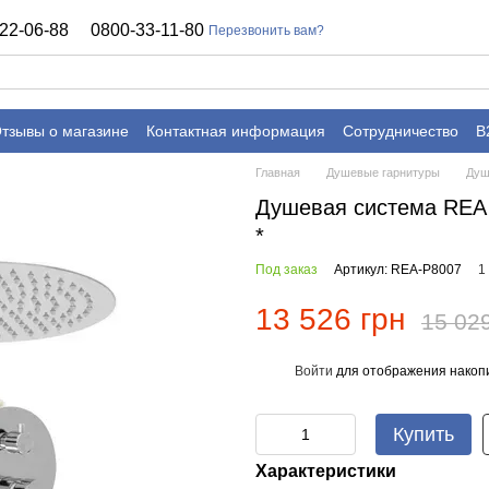
22-06-88
0800-33-11-80
Перезвонить вам?
тзывы о магазине
Контактная информация
Сотрудничество
B
Главная
Душевые гарнитуры
Душ
Душевая система RE
*
Под заказ
Артикул: REA-P8007
1
13 526 грн
15 02
Войти
для отображения накопи
%
Купить
Характеристики