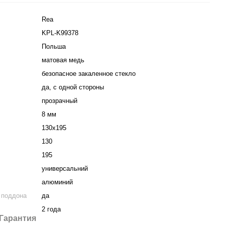
Rea
KPL-K99378
Польша
матовая медь
безопасное закаленное стекло
да, с одной стороны
прозрачный
8 мм
130х195
130
195
универсальний
алюминий
 поддона
да
2 года
Гарантия