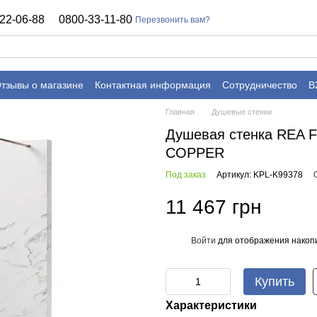
22-06-88
0800-33-11-80
Перезвонить вам?
тзывы о магазине
Контактная информация
Сотрудничество
B
Главная
Душевые стенки
Душевая стенка REA
COPPER
Под заказ
Артикул: KPL-K99378
11 467 грн
Войти
для отображения накопи
%
Купить
Характеристики