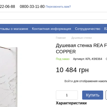
22-06-88
0800-33-11-80
Перезвонить вам?
тзывы о магазине
Контактная информация
Сотрудничество
B
Главная
Душевые стенки
Душевая стенка REA
COPPER
Под заказ
Артикул: KPL-K99364
10 484 грн
Войти
для отображения накопи
%
Купить
Характеристики