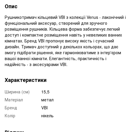
Опис
Рушникотримач кільцевий VBI з колекції Venus - лаконічний і
функціональний аксесуар, створений для зручного
розміщення рушників. Кільцева форма забезпечує легкий
доступ і компактне розміщення навіть у невеликих ванних
кімнатах. Бренд VBI пропонує високу якість і сучасний
дизайн. Тримач доступний у декількох кольорах, що дає
змогу підібрати рішення, яке гармоніюватиме з інтер'єром
вашої ванної кімнати. Елегантність, практичність і
надійність - з аксесуарами VBI.
Характеристики
Ширина (см)
15,5
Матеріал
метал
Бренд
VBI
Колір
нікель