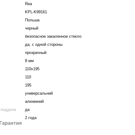
Rea
KPL-K99161
Польша
черный
безопасное закаленное стекло
да, с одной стороны
прозрачный
8 мм
110х195
110
195
универсальний
алюминий
 поддона
да
2 года
Гарантия